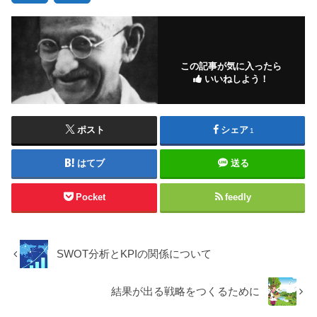
この記事が気に入ったら
いいねしよう！
ポスト
シェア
1
はてブ
送る
Pocket
feedly
SWOT分析とKPIの関係について
結果が出る戦略をつくるために