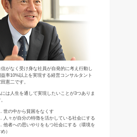
自信がなく受け身な社員が自発的に考え行動し
利益率10%以上を実現する経営コンサルタント
家田憲二です。
私には人生を通して実現したいことが3つありま
す。
1．世の中から貧困をなくす
2．人々が自分の特徴を活かしている社会にする
3．他者への思いやりをもつ社会にする（環境を
含め）