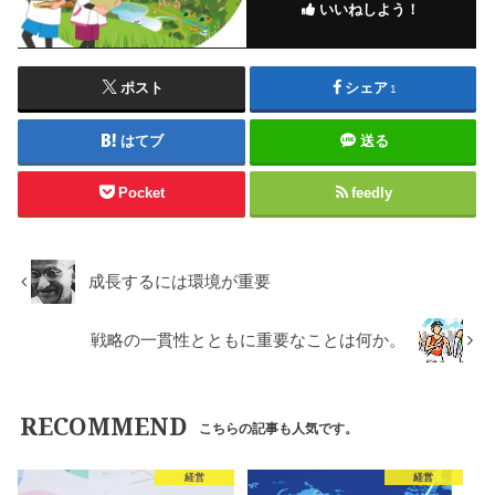
いいねしよう！
ポスト
シェア
1
はてブ
送る
Pocket
feedly
成長するには環境が重要
戦略の一貫性とともに重要なことは何か。
RECOMMEND
こちらの記事も人気です。
経営
経営