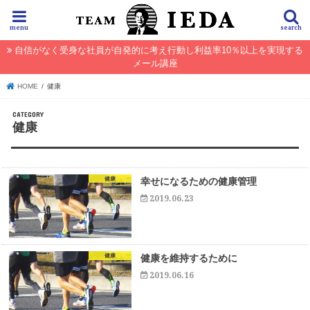
menu
search
自信がなく受身な社員が自発的に考え行動し利益率10％以上を実現する
メール講座
HOME
健康
健康
健康
幸せになるための健康管理
2019.06.23
健康
健康を維持するために
2019.06.16